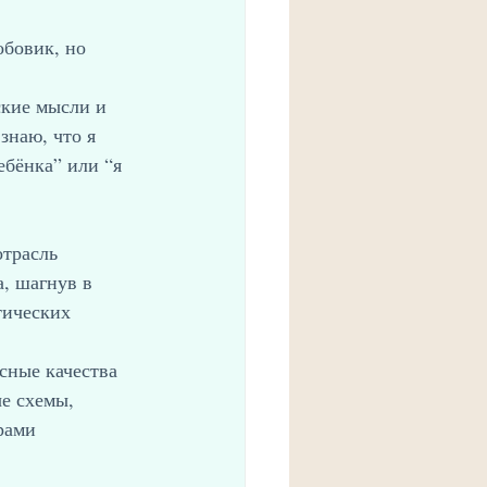
обовик, но 
ские мысли и 
знаю, что я 
ебёнка” или “я 
трасль 
, шагнув в 
тических 
сные качества 
е схемы, 
рами 