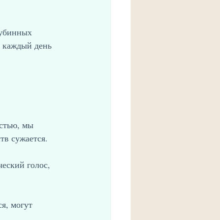
убинных 
о каждый день 
стью, мы 
тв сужается.
ческий голос, 
я, могут 