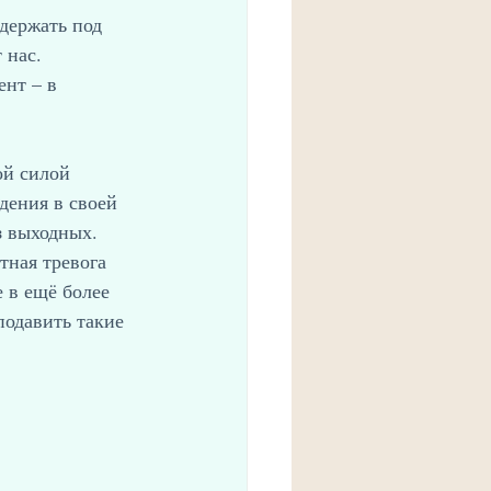
держать под 
 нас. 
нт – в 
й силой 
дения в своей 
з выходных. 
ная тревога 
 в ещё более 
одавить такие 