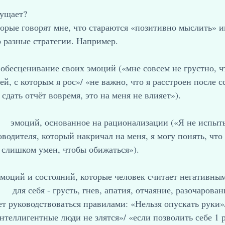
мущает?
орые говорят мне, что стараются «позитивно мыслить» и
 разные стратегии. Например.
и обесценивание своих эмоций («мне совсем не грустно, ч
лей, с которым я рос»/ «не важно, что я расстроен после ссо
сдать отчёт вовремя, это на меня не влияет»).
    эмоций, основанное на рационализации («Я не испыт
ководителя, который накричал на меня, я могу понять, что у
 слишком умен, чтобы обижаться»).
 эмоций и состояний, которые человек считает негативны
   для себя - грусть, гнев, апатия, отчаяние, разочаровани
ет руководствоваться правилами: «Нельзя опускать руки»/«
еллигентные люди не злятся»/ «если позволить себе 1 раз