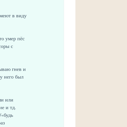
меют в виду 
то умер пёс 
ры с      
ываю гнев и 
 него был      
ми или 
е и тд. 
будь      
      