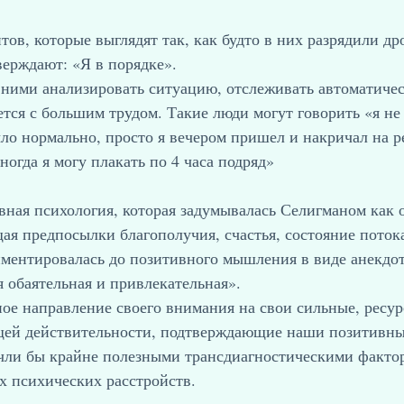
ов, которые выглядят так, как будто в них разрядили др
верждают: «Я в порядке».
 ними анализировать ситуацию, отслеживать автоматиче
ется с большим трудом. Такие люди могут говорить «я не 
ыло нормально, просто я вечером пришел и накричал на р
ногда я могу плакать по 4 часа подряд»
вная психология, которая задумывалась Селигманом как о
ая предпосылки благополучия, счастья, состояние потока
ментировалась до позитивного мышления в виде анекдо
 обаятельная и привлекательная».
ное направление своего внимания на свои сильные, ресур
ей действительности, подтверждающие наши позитивны
чли бы крайне полезными трансдиагностическими факто
 психических расстройств.