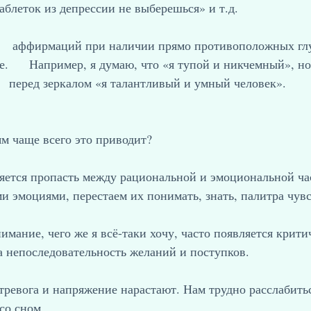
таблеток из депрессии не выберешься» и т.д.
     аффирмаций при наличии прямо противоположных гл
е.      Например, я думаю, что «я тупой и никчемный», н
    перед зеркалом «я талантливый и умный человек».
м чаще всего это приводит?
ляется пропасть между рациональной и эмоциональной ча
и эмоциями, перестаем их понимать, знать, палитра чувс
имание, чего же я всё-таки хочу, часто появляется крити
за непоследовательность желаний и поступков.
тревога и напряжение нарастают. Нам трудно расслабитьс
со сном.