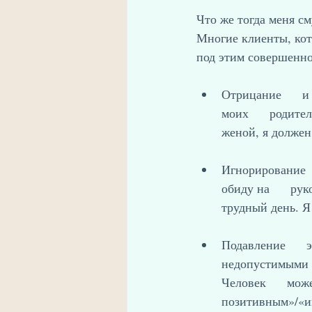
Что же тогда меня с
Многие клиенты, кот
под этим совершенно
Отрицание      
моих      родите
женой, я должен 
Игнорирование  
обиду на      ру
трудный день. Я
Подавление     
недопустимыми   
Человек      мож
позитивным»/«инт